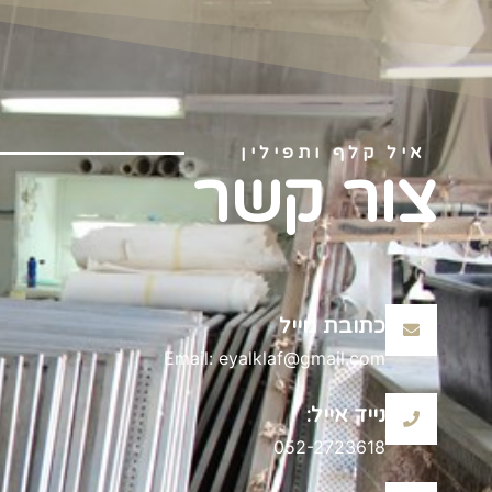
איל קלף ותפילין
צור קשר
כתובת מייל
Email: eyalklaf@gmail.com
נייד אייל:
052-2723618