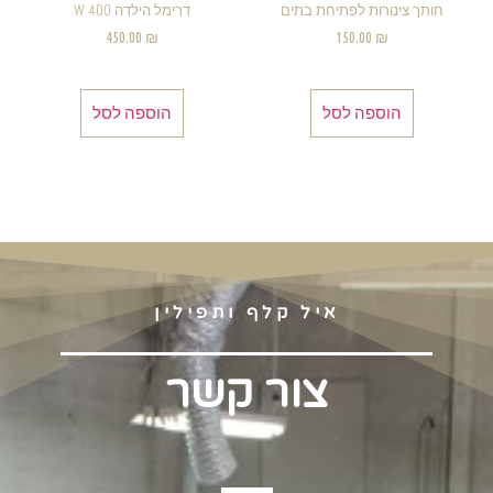
חותך צינורות לפתיחת בתים
דרימל הילדה W 400
450.00
₪
150.00
₪
הוספה לסל
הוספה לסל
איל קלף ותפילין
צור קשר