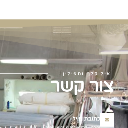
איל קלף ותפילין
צור קשר
כתובת מייל
Email: eyalklaf@gmail.com