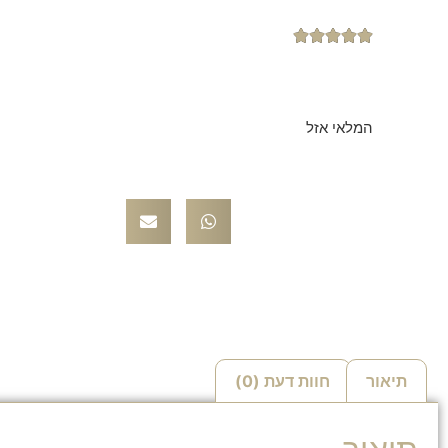





המלאי אזל
תיאור
חוות דעת (0)