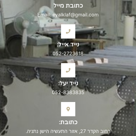
כתובת מייל
Email: eyalklaf@gmail.com
נייד אייל:
052-2723618
נייד יעל:
052-8383835
כתובת:
רחוב הקדר 27, אזור התעשיה הישן נתניה.