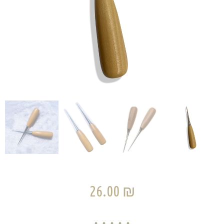
26.00
₪