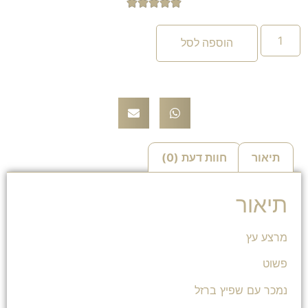





הוספה לסל
תיאור
חוות דעת (0)
תיאור
מרצע עץ
פשוט
נמכר עם שפיץ ברזל