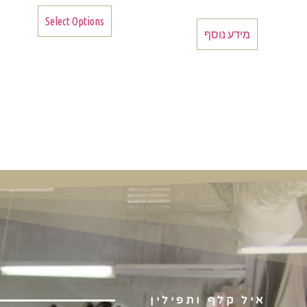
Select Options
מידע נוסף
איל קלף ותפילין