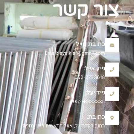
צור קשר
כתובת מייל
Email: eyalklaf@gmail.com
נייד אייל:
052-2723618
נייד יעל:
052-8383835
כתובת:
רחוב הקדר 27, אזור התעשיה הישן נתניה.