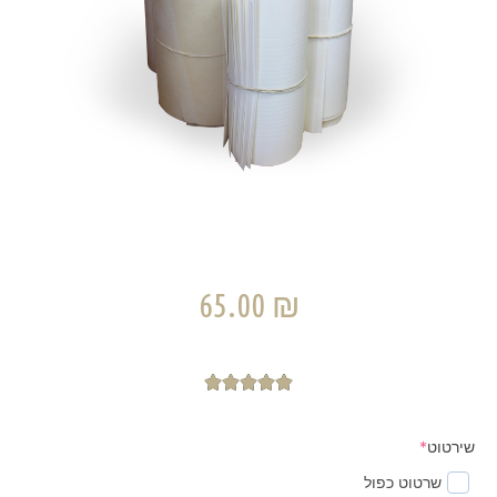
65.00
₪





שירטוט
*
שרטוט כפול