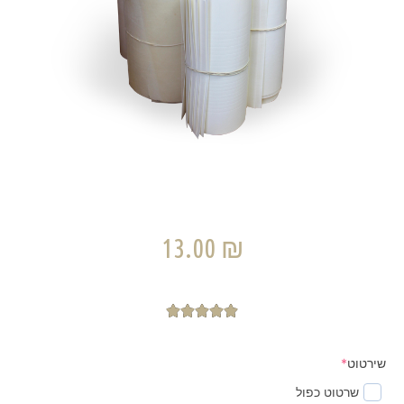
13.00
₪





שירטוט
*
שרטוט כפול