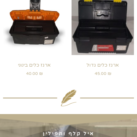
ארגז כלים גדול
ארגז כלים בינוני
40.00
₪
45.00
₪
איל קלף ותפילין