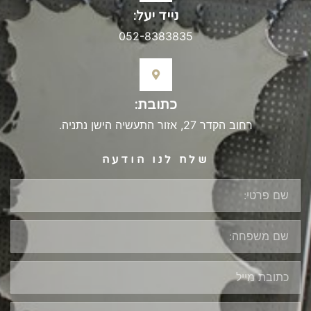
נייד יעל:
052-8383835
כתובת:
רחוב הקדר 27, אזור התעשיה הישן נתניה.
שלח לנו הודעה