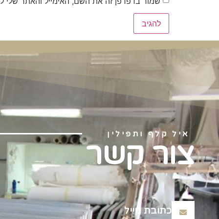
שמור בדפדפן זה את השם, האימייל והאתר שלי ל
איל קלף ותפילין
צור קשר
כתובת מייל