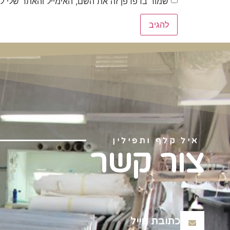
שמור בדפדפן זה את השם, האימייל והאתר שלי ל
איל קלף ותפילין
צור קשר
כתובת מייל