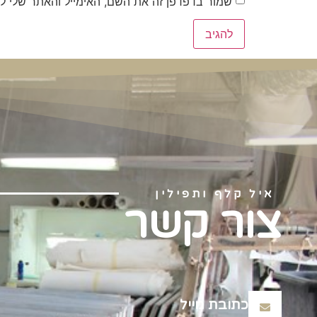
שמור בדפדפן זה את השם, האימייל והאתר שלי ל
איל קלף ותפילין
צור קשר
כתובת מייל