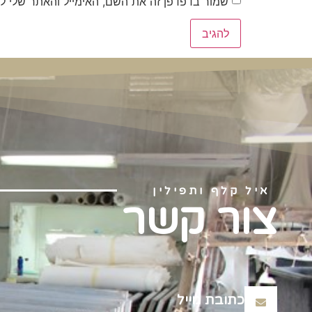
שמור בדפדפן זה את השם, האימייל והאתר שלי ל
איל קלף ותפילין
צור קשר
כתובת מייל