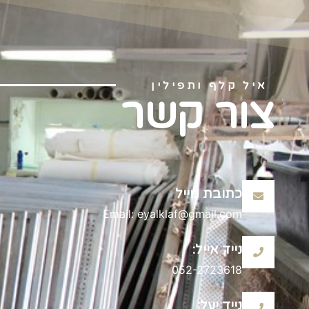
איל קלף ותפילין
צור קשר
כתובת מייל
Email: eyalklaf@gmail.com
נייד אייל:
052-2723618
נייד יעל: