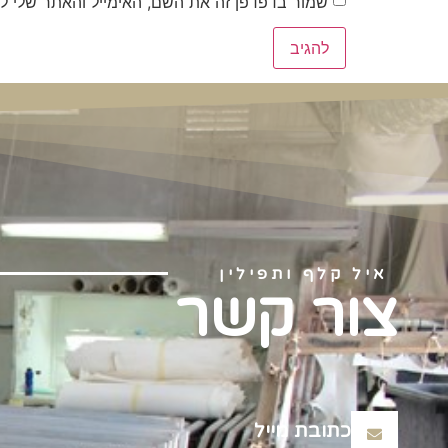
שמור בדפדפן זה את השם, האימייל והאתר שלי ל
איל קלף ותפילין
צור קשר
כתובת מייל