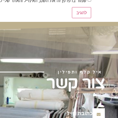
שמור בדפדפן זה את השם, האימייל והאתר שלי ל
איל קלף ותפילין
צור קשר
כתובת מייל