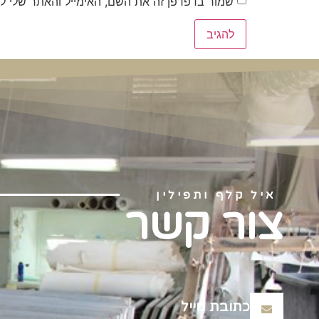
שמור בדפדפן זה את השם, האימייל והאתר שלי ל
איל קלף ותפילין
צור קשר
כתובת מייל