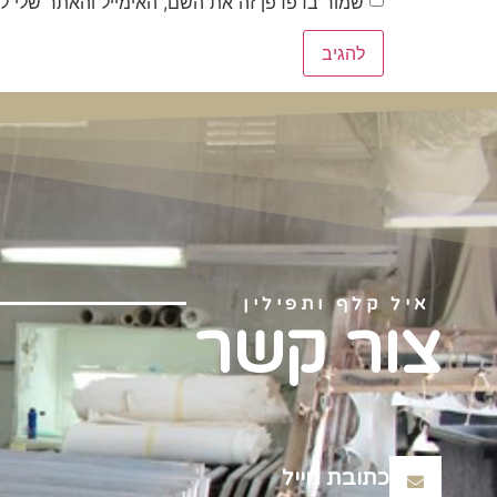
שמור בדפדפן זה את השם, האימייל והאתר שלי ל
איל קלף ותפילין
צור קשר
כתובת מייל