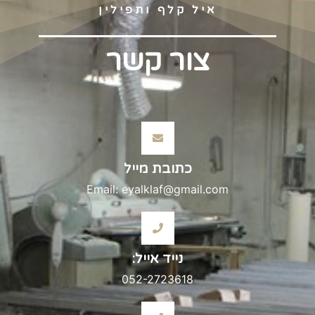
איל קלף ותפילין
צור קשר
כתובת מייל
Email: eyalklaf@gmail.com
נייד אייל:
052-2723618