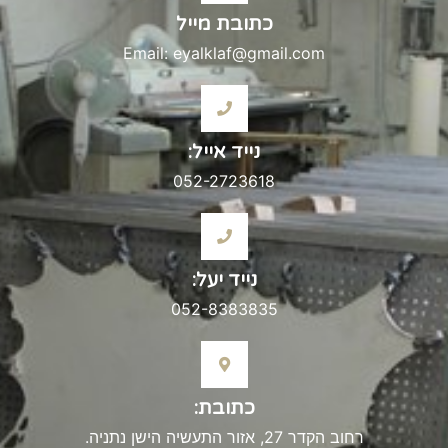
כתובת מייל
Email: eyalklaf@gmail.com
נייד אייל:
052-2723618
נייד יעל:
052-8383835
כתובת:
רחוב הקדר 27, אזור התעשיה הישן נתניה.