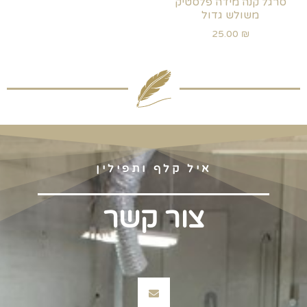
סרגל קנה מידה פלסטיק
משולש גדול
25.00
₪
איל קלף ותפילין
צור קשר